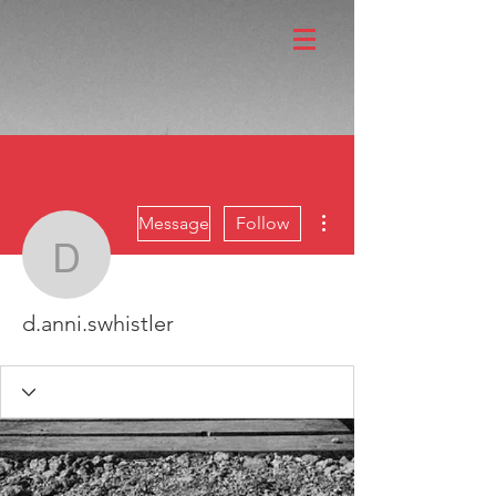
More actions
Message
Follow
d.anni.swhistler
d.anni.swhistler